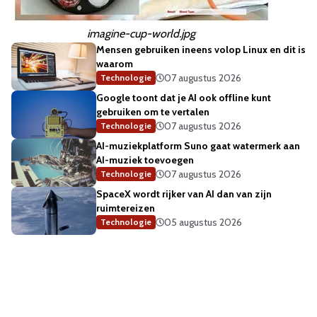
imagine-cup-world.jpg
Mensen gebruiken ineens volop Linux en dit is
waarom
07 augustus 2026
Technologie
Google toont dat je AI ook offline kunt
gebruiken om te vertalen
07 augustus 2026
Technologie
AI-muziekplatform Suno gaat watermerk aan
AI-muziek toevoegen
07 augustus 2026
Technologie
SpaceX wordt rijker van AI dan van zijn
ruimtereizen
05 augustus 2026
Technologie