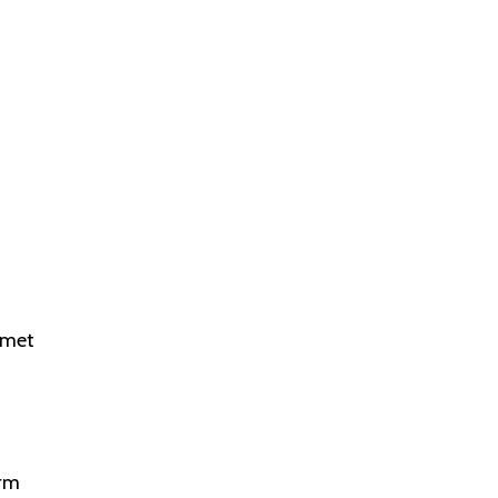
 met
orm