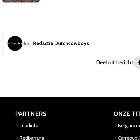
Redactie Dutchcowboys
door
Deel dit bericht
PARTNERS
ONZE TI
Leadinfo
Belgianc
Redbanana
Carrepubli