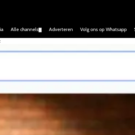
ia
Alle channels
Adverteren
Volg ons op Whatsapp
▼
t