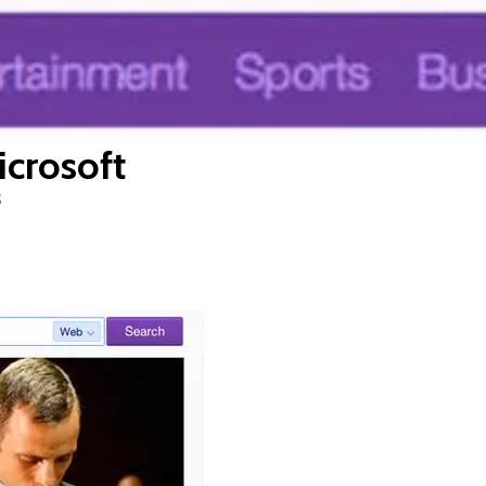
icrosoft
S