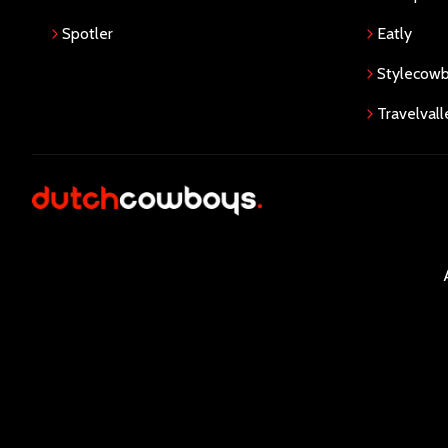
Spotler
Eatly
Stylecow
Travelvall