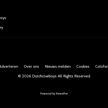
boys
ey
Adverteren
Over ons
Nieuws melden
Cookies
Colofon
©
2026
Dutchcowboys
All Rights Reserved
Powered by Newsifier