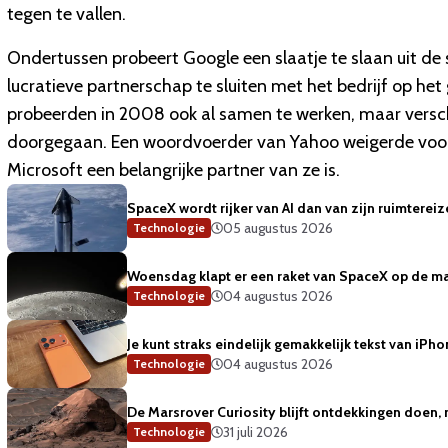
tegen te vallen.
Ondertussen probeert Google een slaatje te slaan uit d
lucratieve partnerschap te sluiten met het bedrijf op he
probeerden in 2008 ook al samen te werken, maar verschi
doorgegaan. Een woordvoerder van Yahoo weigerde voor
Microsoft een belangrijke partner van ze is.
SpaceX wordt rijker van AI dan van zijn ruimterei
05 augustus 2026
Technologie
Woensdag klapt er een raket van SpaceX op de m
04 augustus 2026
Technologie
Je kunt straks eindelijk gemakkelijk tekst van iP
04 augustus 2026
Technologie
De Marsrover Curiosity blijft ontdekkingen doen, 
31 juli 2026
Technologie