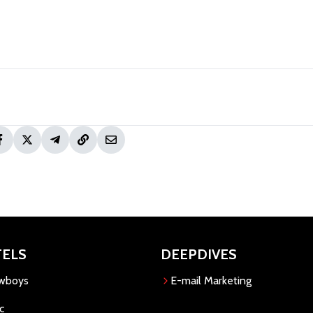
TELS
DEEPDIVES
owboys
E-mail Marketing
c