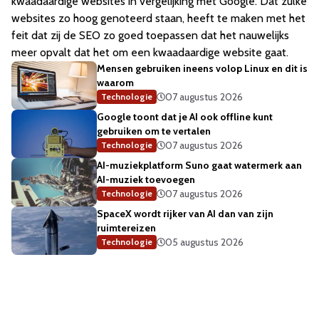
kwaadaardige websites in vergelijking met Google. Dat zulke
websites zo hoog genoteerd staan, heeft te maken met het
feit dat zij de SEO zo goed toepassen dat het nauwelijks
meer opvalt dat het om een kwaadaardige website gaat.
Mensen gebruiken ineens volop Linux en dit is
waarom
07 augustus 2026
Technologie
Google toont dat je AI ook offline kunt
gebruiken om te vertalen
07 augustus 2026
Technologie
AI-muziekplatform Suno gaat watermerk aan
AI-muziek toevoegen
07 augustus 2026
Technologie
SpaceX wordt rijker van AI dan van zijn
ruimtereizen
05 augustus 2026
Technologie