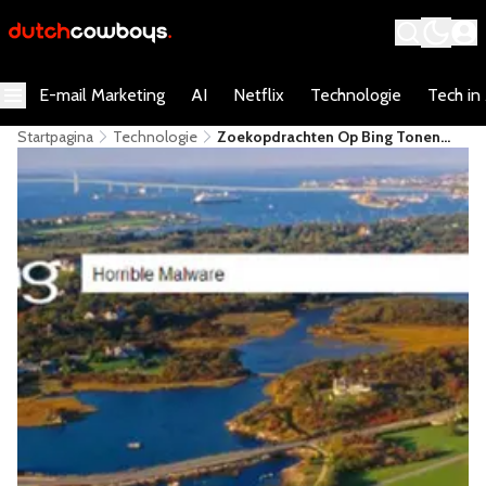
E-mail Marketing
AI
Netflix
Technologie
Tech in
Startpagina
Technologie
Zoekopdrachten Op Bing Tonen
Vaker Kwaadaardige Websites Dan
Google