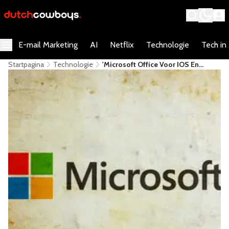
E-mail Marketing
AI
Netflix
Technologie
Tech in
Startpagina
Technologie
'Microsoft Office Voor IOS En
Android Verschijnt Niet Voor Herfst
2014'