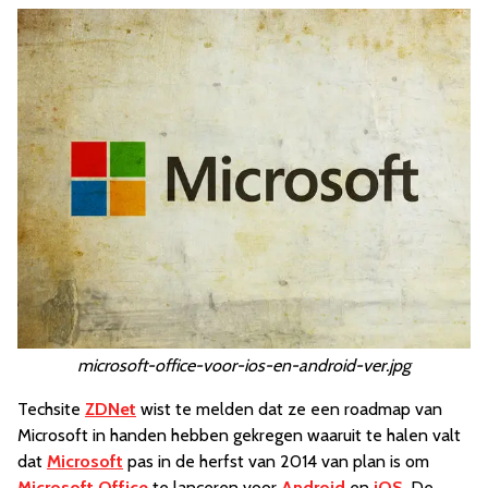
microsoft-office-voor-ios-en-android-ver.jpg
Techsite
ZDNet
wist te melden dat ze een roadmap van
Microsoft in handen hebben gekregen waaruit te halen valt
dat
Microsoft
pas in de herfst van 2014 van plan is om
Microsoft Office
te lanceren voor
Android
en
iOS
. De