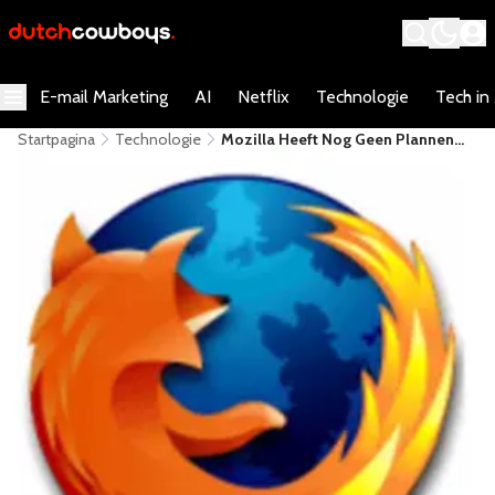
E-mail Marketing
AI
Netflix
Technologie
Tech in
Startpagina
Technologie
Mozilla Heeft Nog Geen Plannen
Om Terug Te Keren Naar IOS