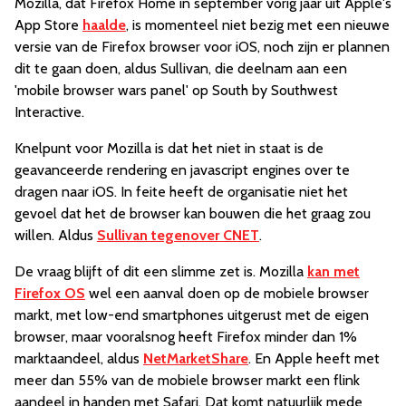
Mozilla, dat Firefox Home in september vorig jaar uit Apple's
App Store
haalde
, is momenteel niet bezig met een nieuwe
versie van de Firefox browser voor iOS, noch zijn er plannen
dit te gaan doen, aldus Sullivan, die deelnam aan een
'mobile browser wars panel' op South by Southwest
Interactive.
Knelpunt voor Mozilla is dat het niet in staat is de
geavanceerde rendering en javascript engines over te
dragen naar iOS. In feite heeft de organisatie niet het
gevoel dat het de browser kan bouwen die het graag zou
willen. Aldus
Sullivan tegenover CNET
.
De vraag blijft of dit een slimme zet is. Mozilla
kan met
Firefox OS
wel een aanval doen op de mobiele browser
markt, met low-end smartphones uitgerust met de eigen
browser, maar vooralsnog heeft Firefox minder dan 1%
marktaandeel, aldus
NetMarketShare
. En Apple heeft met
meer dan 55% van de mobiele browser markt een flink
aandeel in handen met Safari. Dat komt natuurlijk mede