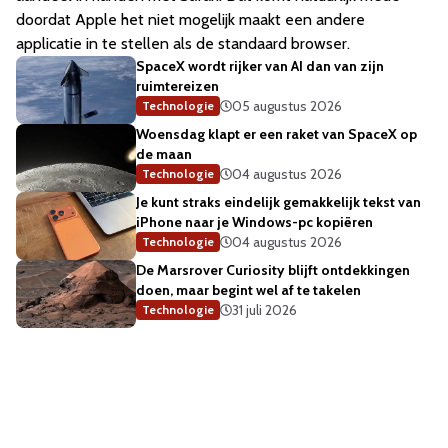
doordat Apple het niet mogelijk maakt een andere
applicatie in te stellen als de standaard browser.
SpaceX wordt rijker van AI dan van zijn
ruimtereizen
05 augustus 2026
Technologie
Woensdag klapt er een raket van SpaceX op
de maan
04 augustus 2026
Technologie
Je kunt straks eindelijk gemakkelijk tekst van
iPhone naar je Windows-pc kopiëren
04 augustus 2026
Technologie
De Marsrover Curiosity blijft ontdekkingen
doen, maar begint wel af te takelen
31 juli 2026
Technologie