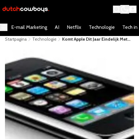
E-mail Marketing
AI
Netflix
Technologie
Tech in
Startpagina
Technologie
Komt Apple Dit Jaar Eindelijk Met
Een Goedkopere IPhone?