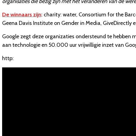
organisaties die bezig zijn met het veranderen van de were
De winnaars zijn
: charity: water, Consortium for the Ba
Geena Davis Institute on Gender in Media, GiveDirectly e
Google zegt deze organizaties ondersteund te hebben met
aan technologie en 50.000 uur vrijwilligie inzet van Go
http: