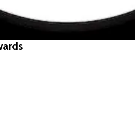
wards
S