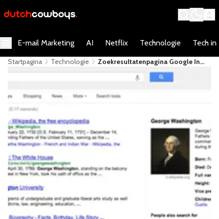
E-mail Marketing
AI
Netflix
Technologie
Tech in
Startpagina
Technologie
Zoekresultatenpagina Google In
Een Nieuw Jasje Gestoken