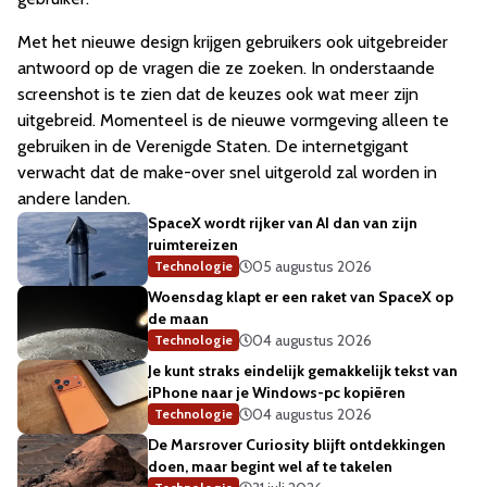
Met het nieuwe design krijgen gebruikers ook uitgebreider
antwoord op de vragen die ze zoeken. In onderstaande
screenshot is te zien dat de keuzes ook wat meer zijn
uitgebreid. Momenteel is de nieuwe vormgeving alleen te
gebruiken in de Verenigde Staten. De internetgigant
verwacht dat de make-over snel uitgerold zal worden in
andere landen.
SpaceX wordt rijker van AI dan van zijn
ruimtereizen
05 augustus 2026
Technologie
Woensdag klapt er een raket van SpaceX op
de maan
04 augustus 2026
Technologie
Je kunt straks eindelijk gemakkelijk tekst van
iPhone naar je Windows-pc kopiëren
04 augustus 2026
Technologie
De Marsrover Curiosity blijft ontdekkingen
doen, maar begint wel af te takelen