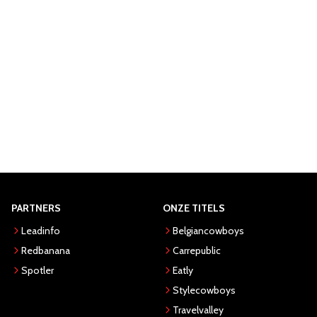
PARTNERS
ONZE TITELS
Leadinfo
Belgiancowboys
Redbanana
Carrepublic
Spotler
Eatly
Stylecowboys
Travelvalley