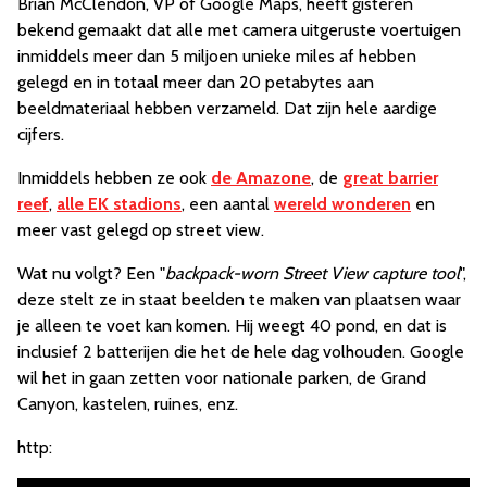
Brian McClendon, VP of Google Maps, heeft gisteren
bekend gemaakt dat alle met camera uitgeruste voertuigen
inmiddels meer dan 5 miljoen unieke miles af hebben
gelegd en in totaal meer dan 20 petabytes aan
beeldmateriaal hebben verzameld. Dat zijn hele aardige
cijfers.
Inmiddels hebben ze ook
de Amazone
, de
great barrier
reef
,
alle EK stadions
, een aantal
wereld wonderen
en
meer vast gelegd op street view.
Wat nu volgt? Een "
backpack-worn Street View capture tool
",
deze stelt ze in staat beelden te maken van plaatsen waar
je alleen te voet kan komen. Hij weegt 40 pond, en dat is
inclusief 2 batterijen die het de hele dag volhouden. Google
wil het in gaan zetten voor nationale parken, de Grand
Canyon, kastelen, ruines, enz.
http: