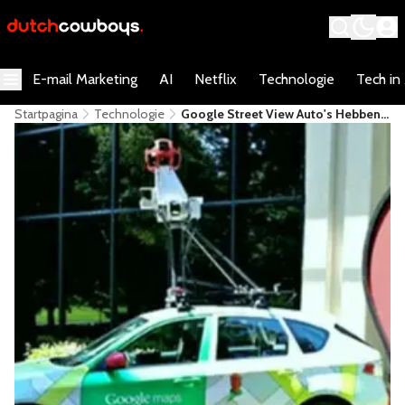
E-mail Marketing
AI
Netflix
Technologie
Tech in
Startpagina
Technologie
Google Street View Auto's Hebben
Al 5 Miljoen Unieke Miles Afgelegd