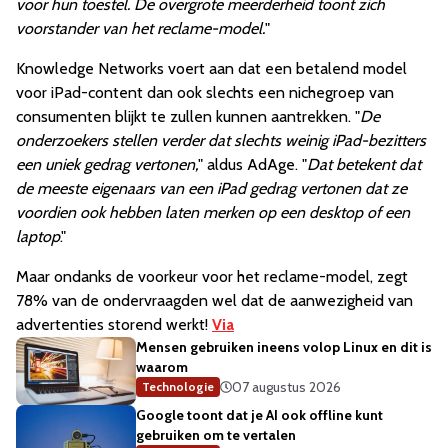
voor hun toestel. De overgrote meerderheid toont zich
voorstander van het reclame-model.
"
Knowledge Networks voert aan dat een betalend model
voor iPad-content dan ook slechts een nichegroep van
consumenten blijkt te zullen kunnen aantrekken. "
De
onderzoekers stellen verder dat slechts weinig iPad-bezitters
een uniek gedrag vertonen,
" aldus AdAge. "
Dat betekent dat
de meeste eigenaars van een iPad gedrag vertonen dat ze
voordien ook hebben laten merken op een desktop of een
laptop
."
Maar ondanks de voorkeur voor het reclame-model, zegt
78% van de ondervraagden wel dat de aanwezigheid van
advertenties storend werkt!
Via
Mensen gebruiken ineens volop Linux en dit is
waarom
07 augustus 2026
Technologie
Google toont dat je AI ook offline kunt
gebruiken om te vertalen