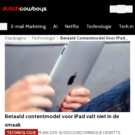
E-mail Marketing
AI
Netflix
Technologie
Tech in
Startpagina
Technologie
Betaald Contentmodel Voor IPad
Valt Niet In De Smaak
Betaald contentmodel voor iPad valt niet in de
smaak
TECHNOLOGIE
19 JAN 2011, 16:10
DOOR
DOMINIQUE DEWITTE