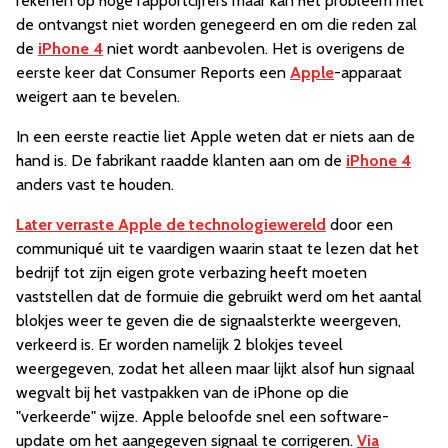
rekenen op hoge rapportcijfers maar kan het probleem met
de ontvangst niet worden genegeerd en om die reden zal
de
iPhone 4
niet wordt aanbevolen. Het is overigens de
eerste keer dat Consumer Reports een
Apple
-apparaat
weigert aan te bevelen.
In een eerste reactie liet Apple weten dat er niets aan de
hand is. De fabrikant raadde klanten aan om de
iPhone 4
anders vast te houden.
Later verraste Apple de technologiewereld
door een
communiqué uit te vaardigen waarin staat te lezen dat het
bedrijf tot zijn eigen grote verbazing heeft moeten
vaststellen dat de formuie die gebruikt werd om het aantal
blokjes weer te geven die de signaalsterkte weergeven,
verkeerd is. Er worden namelijk 2 blokjes teveel
weergegeven, zodat het alleen maar lijkt alsof hun signaal
wegvalt bij het vastpakken van de iPhone op die
"verkeerde" wijze. Apple beloofde snel een software-
update om het aangegeven signaal te corrigeren.
Via