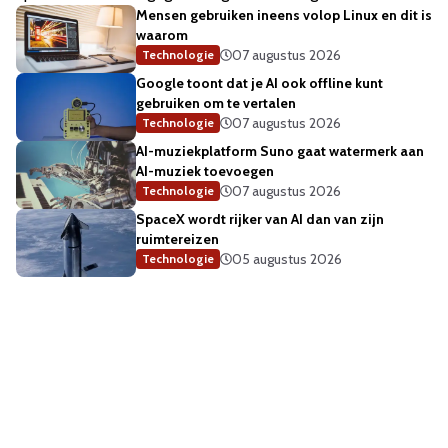
Mensen gebruiken ineens volop Linux en dit is
waarom
07 augustus 2026
Technologie
Google toont dat je AI ook offline kunt
gebruiken om te vertalen
07 augustus 2026
Technologie
AI-muziekplatform Suno gaat watermerk aan
AI-muziek toevoegen
07 augustus 2026
Technologie
SpaceX wordt rijker van AI dan van zijn
ruimtereizen
05 augustus 2026
Technologie