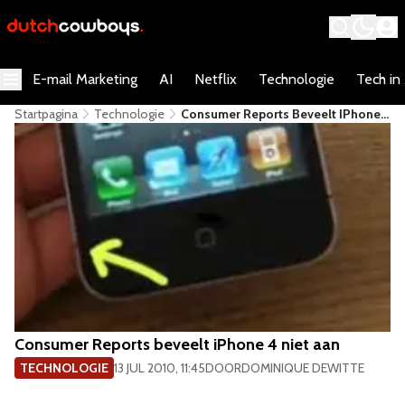
E-mail Marketing
AI
Netflix
Technologie
Tech in
Startpagina
Technologie
Consumer Reports Beveelt IPhone
4 Niet Aan
Consumer Reports beveelt iPhone 4 niet aan
TECHNOLOGIE
13 JUL 2010, 11:45
DOOR
DOMINIQUE DEWITTE