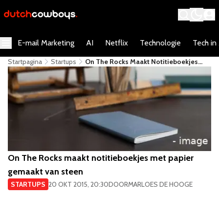
E-mail Marketing
AI
Netflix
Technologie
Tech in
Startpagina
Startups
On The Rocks Maakt Notitieboekjes
Met Papier Gemaakt Van Steen
On The Rocks maakt notitieboekjes met papier
gemaakt van steen
STARTUPS
20 OKT 2015, 20:30
DOOR
MARLOES DE HOOGE