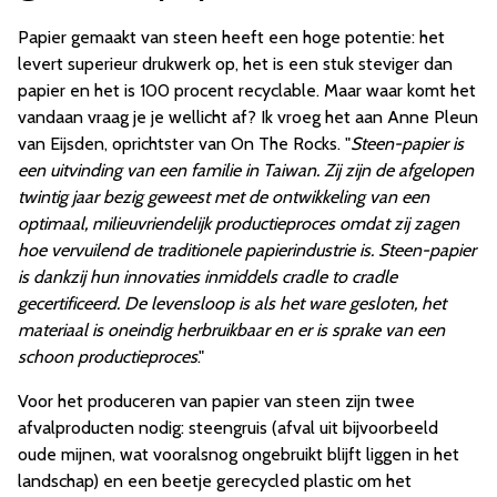
Papier gemaakt van steen heeft een hoge potentie: het
levert superieur drukwerk op, het is een stuk steviger dan
papier en het is 100 procent recyclable. Maar waar komt het
vandaan vraag je je wellicht af? Ik vroeg het aan Anne Pleun
van Eijsden, oprichtster van On The Rocks. "
Steen-papier is
een uitvinding van een familie in Taiwan. Zij zijn de afgelopen
twintig jaar bezig geweest met de ontwikkeling van een
optimaal, milieuvriendelijk productieproces omdat zij zagen
hoe vervuilend de traditionele papierindustrie is. Steen-papier
is dankzij hun innovaties inmiddels cradle to cradle
gecertificeerd. De levensloop is als het ware gesloten, het
materiaal is oneindig herbruikbaar en er is sprake van een
schoon productieproces
."
Voor het produceren van papier van steen zijn twee
afvalproducten nodig: steengruis (afval uit bijvoorbeeld
oude mijnen, wat vooralsnog ongebruikt blijft liggen in het
landschap) en een beetje gerecycled plastic om het