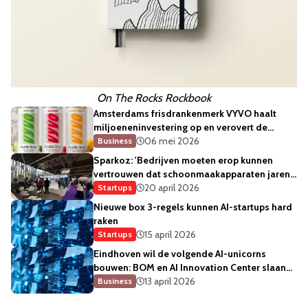
On The Rocks Rockbook
Amsterdams frisdrankenmerk VYVO haalt
miljoeneninvestering op en verovert de
kantines
06 mei 2026
Business
Sparkoz: 'Bedrijven moeten erop kunnen
vertrouwen dat schoonmaakapparaten jaren
meegaan'
20 april 2026
Startups
Nieuwe box 3-regels kunnen AI-startups hard
raken
15 april 2026
Startups
Eindhoven wil de volgende AI-unicorns
bouwen: BOM en AI Innovation Center slaan
de handen ineen
13 april 2026
Business