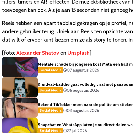
filters, timers en AR-effecten. De muziekbibliotheek van 
toevoegen kan ook. Als je aan 15 seconden niet genoeg he
Reels hebben een apart tabblad gekregen op je profiel, n
andere gebruiker terug. Uniek aan Reels ten opzichte van s
dat wilt of ervoor kunt kiezen om ze als story te tonen. 
[foto:
Alexander Shatov
on
Unsplash
]
Mentale schade bij jongeren kost Meta een half mi
07 augustus 2026
Social Media
Kruidvat-baddie gaat volledig viral met pauzedans
06 augustus 2026
Social Media
Bekend TikTokker moet naar de politie om stiekem
03 augustus 2026
Social Media
Snapchat en WhatsApp laten je nu direct delen wat 
27 juli 2026
Social Media