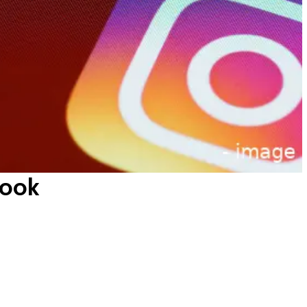
book
p