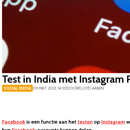
Test in India met Instagram
SOCIAL MEDIA
09 MRT 2021, 14:30
DOOR
FLOYD AANEN
Facebook
is een functie aan het
testen
op
Instagram
w