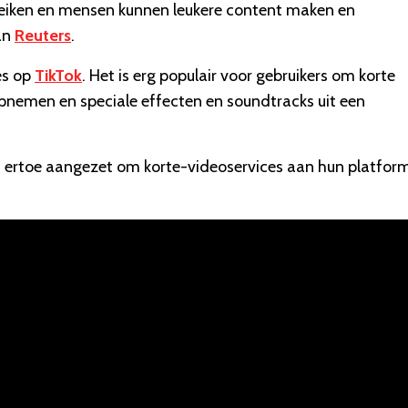
reiken en mensen kunnen leukere content maken en
an
Reuters
.
es op
TikTok
. Het is erg populair voor gebruikers om korte
pnemen en speciale effecten en soundtracks uit een
n ertoe aangezet om korte-videoservices aan hun platfor