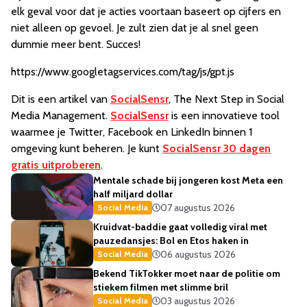
elk geval voor dat je acties voortaan baseert op cijfers en
niet alleen op gevoel. Je zult zien dat je al snel geen
dummie meer bent. Succes!
https://www.googletagservices.com/tag/js/gpt.js
Dit is een artikel van
SocialSensr
, The Next Step in Social
Media Management.
SocialSensr
is een innovatieve tool
waarmee je Twitter, Facebook en LinkedIn binnen 1
omgeving kunt beheren. Je kunt
SocialSensr 30 dagen
gratis uitproberen
.
Mentale schade bij jongeren kost Meta een
half miljard dollar
07 augustus 2026
Social Media
Kruidvat-baddie gaat volledig viral met
pauzedansjes: Bol en Etos haken in
06 augustus 2026
Social Media
Bekend TikTokker moet naar de politie om
stiekem filmen met slimme bril
03 augustus 2026
Social Media