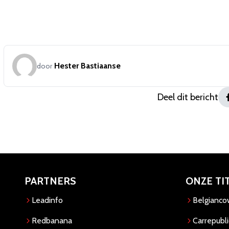
Hester Bastiaanse
door
Deel dit bericht
PARTNERS
ONZE TI
Leadinfo
Belgianc
Redbanana
Carrepubli