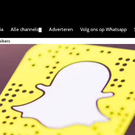
ia
Alle channels
Adverteren
Volg ons op Whatsapp
▼
uikers