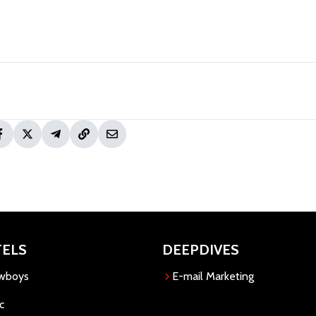
TELS
DEEPDIVES
owboys
E-mail Marketing
c