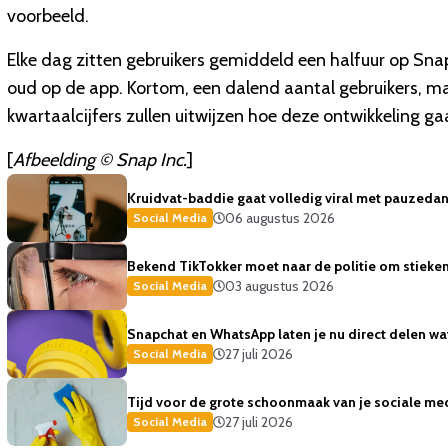
voorbeeld.
Elke dag zitten gebruikers gemiddeld een halfuur op Sn
oud op de app. Kortom, een dalend aantal gebruikers, maa
kwartaalcijfers zullen uitwijzen hoe deze ontwikkeling ga
[
Afbeelding © Snap Inc.
]
Kruidvat-baddie gaat volledig viral met pauzedans
06 augustus 2026
Social Media
Bekend TikTokker moet naar de politie om stiekem
03 augustus 2026
Social Media
Snapchat en WhatsApp laten je nu direct delen wat 
27 juli 2026
Social Media
Tijd voor de grote schoonmaak van je sociale med
27 juli 2026
Social Media