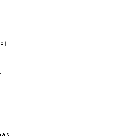
bij
n
 als