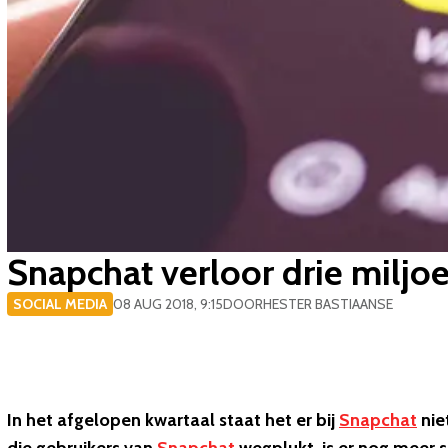
Snapchat verloor drie miljo
SOCIAL MEDIA
08 AUG 2018, 9:15
DOOR
HESTER BASTIAANSE
In het afgelopen kwartaal staat het er bij
Snapchat
nie