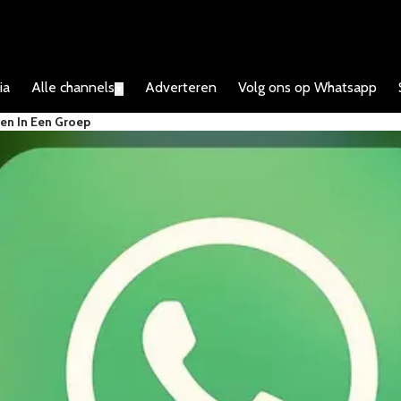
ia
Alle channels
Adverteren
Volg ons op Whatsapp
▼
en In Een Groep