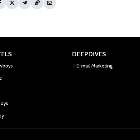
TELS
DEEPDIVES
owboys
E-mail Marketing
c
boys
ey