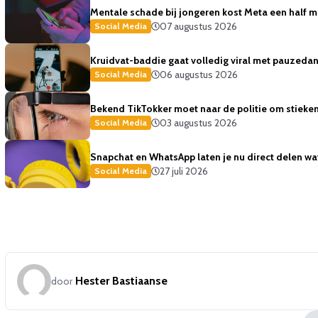
Mentale schade bij jongeren kost Meta een half mi
07 augustus 2026
Social Media
Kruidvat-baddie gaat volledig viral met pauzedans
06 augustus 2026
Social Media
Bekend TikTokker moet naar de politie om stiekem
03 augustus 2026
Social Media
Snapchat en WhatsApp laten je nu direct delen wat 
27 juli 2026
Social Media
Hester Bastiaanse
door