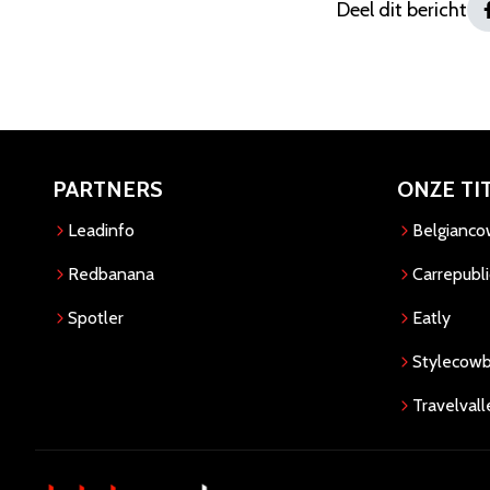
Deel dit bericht
PARTNERS
ONZE TI
Leadinfo
Belgianc
Redbanana
Carrepubli
Spotler
Eatly
Stylecow
Travelvall