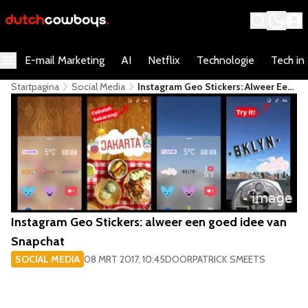
E-mail Marketing
AI
Netflix
Technologie
Tech in
Startpagina
Social Media
Instagram Geo Stickers: Alweer Een
Goed Idee Van Snapchat
Instagram Geo Stickers: alweer een goed idee van
Snapchat
SOCIAL MEDIA
08 MRT 2017, 10:45
DOOR
PATRICK SMEETS