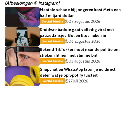
[Afbeeldingen © Instagram]
Mentale schade bij jongeren kost Meta een
half miljard dollar
07 augustus 2026
Social Media
Kruidvat-baddie gaat volledig viral met
pauzedansjes: Bol en Etos haken in
06 augustus 2026
Social Media
Bekend TikTokker moet naar de politie om
stiekem filmen met slimme bril
03 augustus 2026
Social Media
Snapchat en WhatsApp laten je nu direct
delen wat je op Spotify luistert
27 juli 2026
Social Media