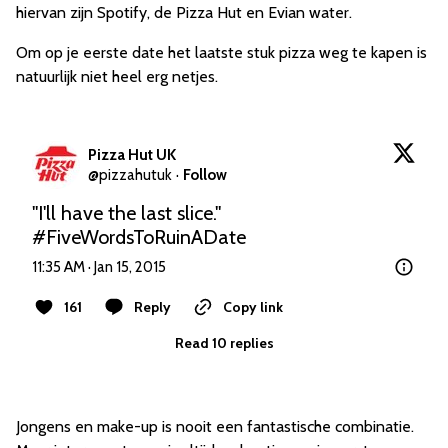
hiervan zijn Spotify, de Pizza Hut en Evian water.
Om op je eerste date het laatste stuk pizza weg te kapen is
natuurlijk niet heel erg netjes.
Pizza Hut UK
@
pizzahutuk
·
Follow
"I'll have the last slice." 
#FiveWordsToRuinADate
11:35 AM · Jan 15, 2015
161
Reply
Copy link
Read 10 replies
Jongens en make-up is nooit een fantastische combinatie.