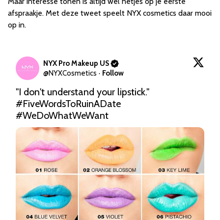
Maar interesse tonen is altijd wel netjes op je eerste
afspraakje. Met deze tweet speelt NYX cosmetics daar mooi
op in.
NYX Pro Makeup US
@
NYXCosmetics
·
Follow
"I don't understand your lipstick." 
#FiveWordsToRuinADate
#WeDoWhatWeWant