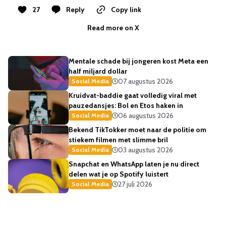
27
Reply
Copy link
Read more on X
Mentale schade bij jongeren kost Meta een
half miljard dollar
07 augustus 2026
Social Media
Kruidvat-baddie gaat volledig viral met
pauzedansjes: Bol en Etos haken in
06 augustus 2026
Social Media
Bekend TikTokker moet naar de politie om
stiekem filmen met slimme bril
03 augustus 2026
Social Media
Snapchat en WhatsApp laten je nu direct
delen wat je op Spotify luistert
27 juli 2026
Social Media