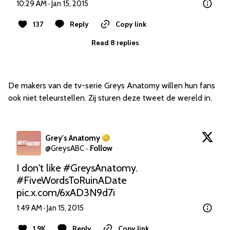
10:29 AM · Jan 15, 2015
137
Reply
Copy link
Read 8 replies
De makers van de tv-serie Greys Anatomy willen hun fans
ook niet teleurstellen. Zij sturen deze tweet de wereld in.
Grey's Anatomy
@
GreysABC
·
Follow
I don't like 
#GreysAnatomy
. 
#FiveWordsToRuinADate
pic.x.com/6xAD3N9d7i
1:49 AM · Jan 15, 2015
1.9K
Reply
Copy link