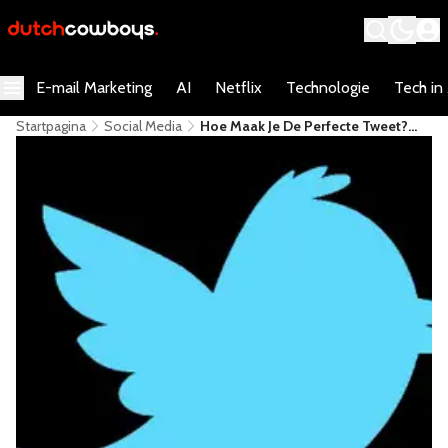
E-mail Marketing
AI
Netflix
Technologie
Tech in
Startpagina
Social Media
Hoe Maak Je De Perfecte Tweet?
[Infographic]