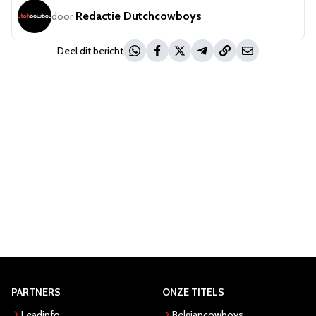
Redactie Dutchcowboys
door
Deel dit bericht
PARTNERS
ONZE TITELS
Leadinfo
Belgiancowboys