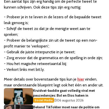
Een aantal tips zijn erg handig om de perfecte tweet te
kunnen schrijven. Ook deze tips zijn erg nuttig:
- Probeer je in te leven in de lezers of de bepaalde tweet
leuk genoeg is;
- Schrijf de tweet zo dat je de menigte weet aan te
spreken;
- Probeer de belangrijkste zin uit de tweet op een non-
profit manier te 'verkopen';
- Gebruik de juiste interpunctie in je tweet;
- Zorg ervoor dat de grammatica en de spelling in orde zijn;
- Hou het magische retweetaantal bij;
- Verkort links met bit.ly.
Meer details over bovenstaande tips kun je
hier
vinden,
maar onderstaande blueprint legt ook het één en ander uit.
Kruidvat-baddie gaat volledig viral met
pauzedansjes: Bol en Etos haken in
06 augustus 2026
Social Media
Bekend TikTokker moet naar de politie om