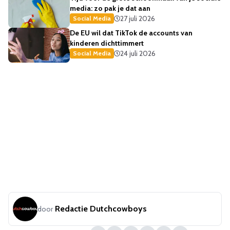
media: zo pak je dat aan
27 juli 2026
Social Media
De EU wil dat TikTok de accounts van
kinderen dichttimmert
24 juli 2026
Social Media
Redactie Dutchcowboys
door