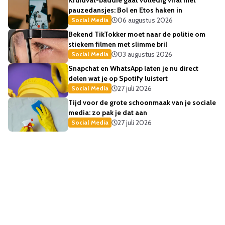
Kruidvat-baddie gaat volledig viral met
pauzedansjes: Bol en Etos haken in
06 augustus 2026
Social Media
Bekend TikTokker moet naar de politie om
stiekem filmen met slimme bril
03 augustus 2026
Social Media
Snapchat en WhatsApp laten je nu direct
delen wat je op Spotify luistert
27 juli 2026
Social Media
Tijd voor de grote schoonmaak van je sociale
media: zo pak je dat aan
27 juli 2026
Social Media