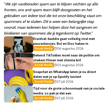
"
We zijn vastberaden spam aan te blijven vechten op alle
fronten, ons anti-spam team blijft doorgroeien en het
gebruiken van iedere tool die tot onze beschikking staat om
spammers af te sluiten. Dit is weer een belangrijke stap
vooruit, maar iedereen kan helpen door het aangeven en
blokkeren van spammers die jij tegenkomt op Twitter.
"
Kruidvat-baddie gaat volledig viral met
pauzedansjes: Bol en Etos haken in
06 augustus 2026
Social Media
Bekend TikTokker moet naar de politie om
stiekem filmen met slimme bril
03 augustus 2026
Social Media
Snapchat en WhatsApp laten je nu direct
delen wat je op Spotify luistert
27 juli 2026
Social Media
Tijd voor de grote schoonmaak van je sociale
media: zo pak je dat aan
27 juli 2026
Social Media