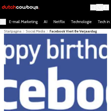
E-mail Marketing
AI
Netflix
Technologie
Tech in
Startpagina
Social Media
Facebook Viert 8e Verjaardag