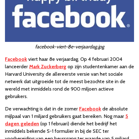
facebook-viert-8e-verjaardag.jpg
Facebook
viert haar 8e verjaardag. Op 4 februari 2004
lanceerder
Mark Zuckerberg
op zijn studentenkamer aan de
Harvard University de allereerste versie van het sociale
netwerk dat uitgroeide tot de meest bezochte site in de
wereld met inmiddels rond de 900 miljoen actieve
gebruikers.
De verwachting is dat in de zomer
Facebook
de absolute
mijlpaal van 1 miljard gebruikers gaat bereiken. Nog maar
5
dagen geleden
(op 1 februari) diende het bedrijf het
inmiddels bekende S-1 formulier in bij de SEC ter
voorbereiding van een beursgang ter waarde van 5 miljard