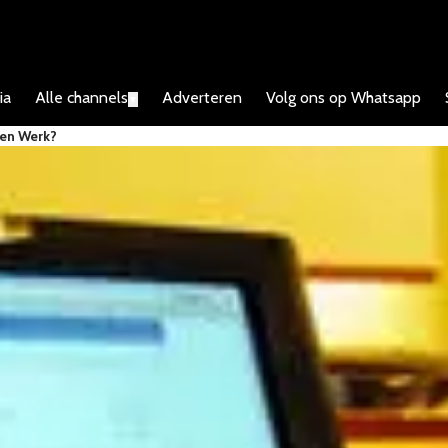
ia
Alle channels
Adverteren
Volg ons op Whatsapp
▼
en Werk?