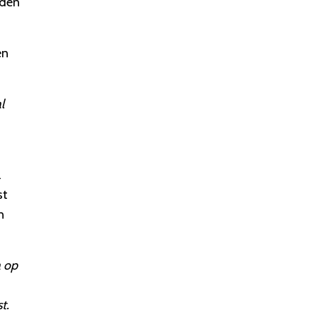
rden
en
l
l
st
n
a op
t.