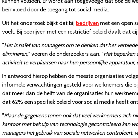
kunnen voldoen. Er wordt aan toegevoegd dat ook de w
beïnvloed door de toegang tot social media.
Uit het onderzoek blijkt dat bij
bedrijven
met een open s
voelt. Bij bedrijven met een restrictief beleid daalt dat ci
"
Het is naïef van managers om te denken dat het verbieden
elimineren,
" voeren de onderzoekers aan. "
Het beperken 
activiteit te verplaatsen naar hun persoonlijke apparatuur,
In antwoord hierop hebben de meeste organisaties volgen
informele verwachtingen gesteld voor werknemers die bi
dat meer dan de helft van de organisaties hun werknemer
dat 62% een specifiek beleid voor social media heeft ont
"
Maar de gegevens tonen ook dat veel werknemers zich niet
kantoor met behulp van technologie gecontroleerd kan w
managers het gebruik van sociale netwerken controleert, 