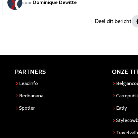
Dominique Dewitte
door
Deel dit bericht
PARTNERS
ONZE TI
Leadinfo
Belgianc
Redbanana
Carrepubli
Spotler
Eatly
Stylecow
Travelvall