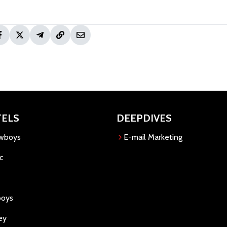
TELS
DEEPDIVES
owboys
E-mail Marketing
c
boys
ey