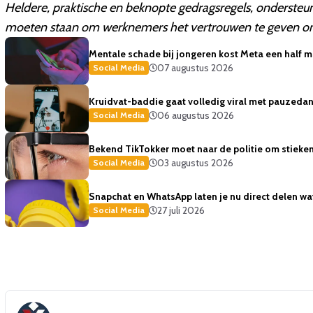
Heldere, praktische en beknopte gedragsregels, onderste
moeten staan om werknemers het vertrouwen te geven om a
Mentale schade bij jongeren kost Meta een half mi
07 augustus 2026
Social Media
Kruidvat-baddie gaat volledig viral met pauzedans
06 augustus 2026
Social Media
Bekend TikTokker moet naar de politie om stiekem
03 augustus 2026
Social Media
Snapchat en WhatsApp laten je nu direct delen wat 
27 juli 2026
Social Media