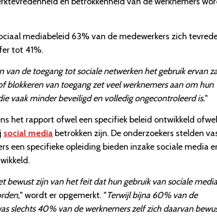
erktevredenheid en betrokkenheid van de werknemers wo
ociaal mediabeleid 63% van de medewerkers zich tevred
jfer tot 41%.
 van de toegang tot sociale netwerken het gebruik ervan za
of blokkeren van toegang zet veel werknemers aan om hun
 die vaak minder beveiligd en volledig ongecontroleerd is.
"
s het rapport ofwel een specifiek beleid ontwikkeld ofwe
j
social media
betrokken zijn. De onderzoekers stelden va
s een specifieke opleiding bieden inzake sociale media e
wikkeld.
 bewust zijn van het feit dat hun gebruik van sociale medi
orden,
" wordt er opgemerkt. "
Terwijl bijna 60% van de
was slechts 40% van de werknemers zelf zich daarvan bewus