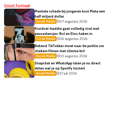
Groot formaat
Mentale schade bij jongeren kost Meta een
half miljard dollar
07 augustus 2026
Social Media
Kruidvat-baddie gaat volledig viral met
pauzedansjes: Bol en Etos haken in
06 augustus 2026
Social Media
Bekend TikTokker moet naar de politie om
stiekem filmen met slimme bril
03 augustus 2026
Social Media
Snapchat en WhatsApp laten je nu direct
delen wat je op Spotify luistert
27 juli 2026
Social Media