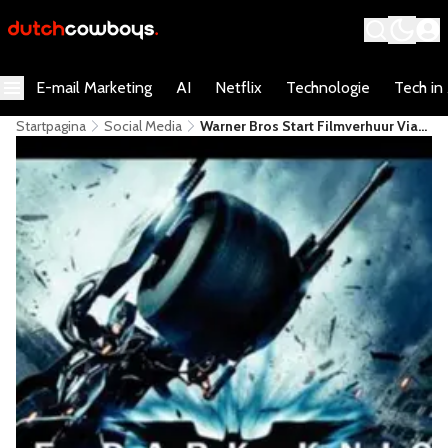
E-mail Marketing
AI
Netflix
Technologie
Tech in
Startpagina
Social Media
Warner Bros Start Filmverhuur Via
Facebook