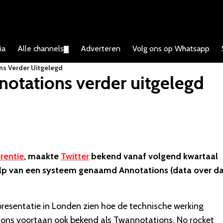
ia
Alle channels
Adverteren
Volg ons op Whatsapp
▼
ns Verder Uitgelegd
notations verder uitgelegd
rentie
, maakte
Twitter
bekend vanaf volgend kwartaal
hulp van een systeem genaamd
Annotations
(data over da
 presentatie in Londen zien hoe de technische werking
ions voortaan ook bekend als Twannotations. No rocket