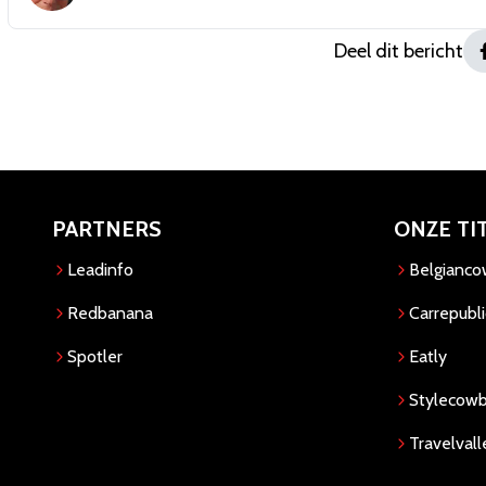
Deel dit bericht
PARTNERS
ONZE TI
Leadinfo
Belgianc
Redbanana
Carrepubli
Spotler
Eatly
Stylecow
Travelvall