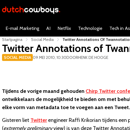
E-mail Marketing
AI
Netflix
Technologie
Tech in As
Startpagina
Social Media
Twitter Annotations Of Twannotatio
Twitter Annotations of Twan
SOCIAL MEDIA
09 MEI 2010, 10:30
DOOR
HENK DE HOOGE
Tijdens de vorige maand gehouden
Chirp Twitter confe
ontwikkelaars de mogelijkheid te bieden om met be
elke vorm van metadata toe te voegen aan een Tweet.
Gisteren liet
Twitter
engineer Raffi Krikorian tijdens een
(
extremely preliminary
view) is van deze Twitter Annotat