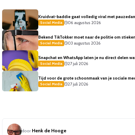
Kruidvat-baddie gaat volledig viral met pauzedans
06 augustus 2026
Social Media
Bekend TikTokker moet naar de politie om stiekem
03 augustus 2026
Social Media
Snapchat en WhatsApp laten je nu direct delen wat 
27 juli 2026
Social Media
Tijd voor de grote schoonmaak van je sociale med
27 juli 2026
Social Media
Henk de Hooge
door