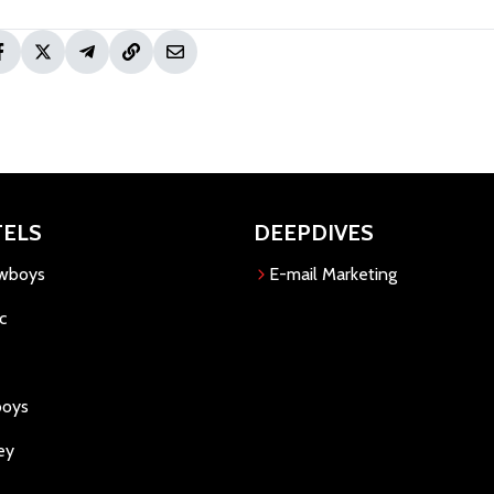
TELS
DEEPDIVES
owboys
E-mail Marketing
c
boys
ey