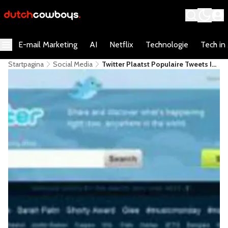
E-mail Marketing
AI
Netflix
Technologie
Tech in
Startpagina
Social Media
Twitter Plaatst Populaire Tweets In
Zoekresultaten