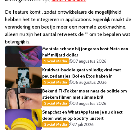
De feature komt , zodat ontwikkelaars de mogelijkheid
hebben het te integreren in applications. Eigenlijk maakt de
verandering een beetje meer een normale zoekmachine,
alleen nu zijn het aantal retweets de "" om te bepalen wat
belangrijk is.
Mentale schade bij jongeren kost Meta een
half miljard dollar
07 augustus 2026
Social Media
Kruidvat-baddie gaat volledig viral met
pauzedansjes: Bol en Etos haken in
06 augustus 2026
Social Media
Bekend TikTokker moet naar de politie om
stiekem filmen met slimme bril
03 augustus 2026
Social Media
Snapchat en WhatsApp laten je nu direct
delen wat je op Spotify luistert
27 juli 2026
Social Media