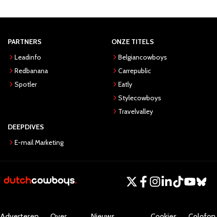
PARTNERS
ONZE TITELS
Leadinfo
Belgiancowboys
Redbanana
Carrepublic
Spotler
Eatly
Stylecowboys
Travelvalley
DEEPDIVES
E-mail Marketing
Adverteren
Over
Nieuws
Cookies
Colofon.