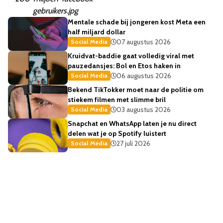
gebruikers.jpg
Mentale schade bij jongeren kost Meta een
half miljard dollar
07 augustus 2026
Social Media
Kruidvat-baddie gaat volledig viral met
pauzedansjes: Bol en Etos haken in
06 augustus 2026
Social Media
Bekend TikTokker moet naar de politie om
stiekem filmen met slimme bril
03 augustus 2026
Social Media
Snapchat en WhatsApp laten je nu direct
delen wat je op Spotify luistert
27 juli 2026
Social Media