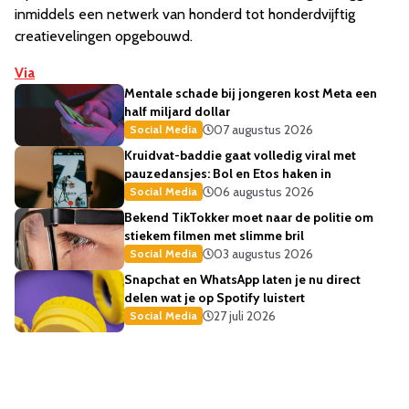
inmiddels een netwerk van honderd tot honderdvijftig
creatievelingen opgebouwd.
Via
Mentale schade bij jongeren kost Meta een
half miljard dollar
07 augustus 2026
Social Media
Kruidvat-baddie gaat volledig viral met
pauzedansjes: Bol en Etos haken in
06 augustus 2026
Social Media
Bekend TikTokker moet naar de politie om
stiekem filmen met slimme bril
03 augustus 2026
Social Media
Snapchat en WhatsApp laten je nu direct
delen wat je op Spotify luistert
27 juli 2026
Social Media