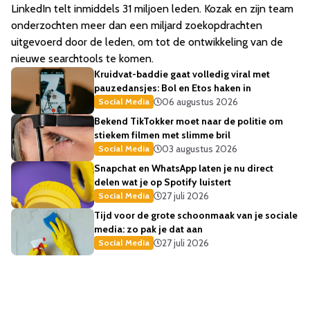
LinkedIn telt inmiddels 31 miljoen leden. Kozak en zijn team
onderzochten meer dan een miljard zoekopdrachten
uitgevoerd door de leden, om tot de ontwikkeling van de
nieuwe searchtools te komen.
Kruidvat-baddie gaat volledig viral met
pauzedansjes: Bol en Etos haken in
06 augustus 2026
Social Media
Bekend TikTokker moet naar de politie om
stiekem filmen met slimme bril
03 augustus 2026
Social Media
Snapchat en WhatsApp laten je nu direct
delen wat je op Spotify luistert
27 juli 2026
Social Media
Tijd voor de grote schoonmaak van je sociale
media: zo pak je dat aan
27 juli 2026
Social Media