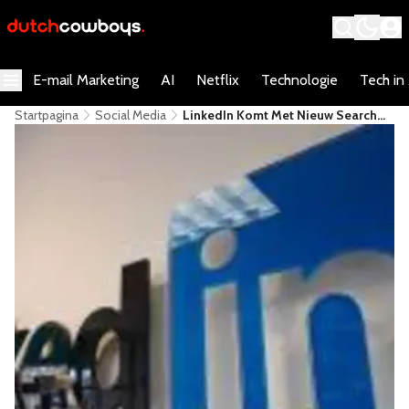
E-mail Marketing
AI
Netflix
Technologie
Tech in
Startpagina
Social Media
LinkedIn Komt Met Nieuw Search
Platform