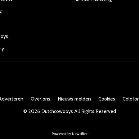
c
boys
ey
Adverteren
Over ons
Nieuws melden
Cookies
Colofon
©
2026
Dutchcowboys
All Rights Reserved
Powered by Newsifier