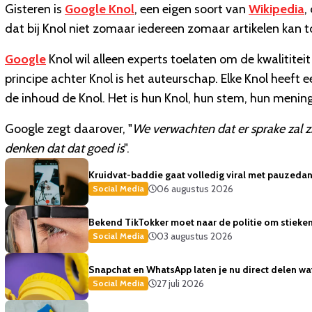
Gisteren is
Google Knol
, een eigen soort van
Wikipedia
,
dat bij Knol niet zomaar iedereen zomaar artikelen kan t
Google
Knol wil alleen experts toelaten om de kwalititei
principe achter Knol is het auteurschap. Elke Knol heeft
de inhoud de Knol. Het is hun Knol, hun stem, hun mening
Google zegt daarover, "
We verwachten dat er sprake zal 
denken dat dat goed is
".
Kruidvat-baddie gaat volledig viral met pauzedans
06 augustus 2026
Social Media
Bekend TikTokker moet naar de politie om stiekem
03 augustus 2026
Social Media
Snapchat en WhatsApp laten je nu direct delen wat 
27 juli 2026
Social Media