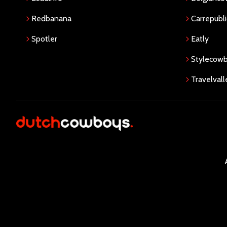
Redbanana
Carrepubli
Spotler
Eatly
Stylecow
Travelvall