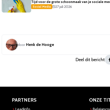
Tijd voor de grote schoonmaak van je sociale med
27 juli 2026
Social Media
Henk de Hooge
door
Deel dit bericht
PARTNERS
ONZE TI
Leadinfo
Belgianc