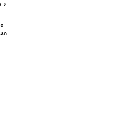
 is
te
aan