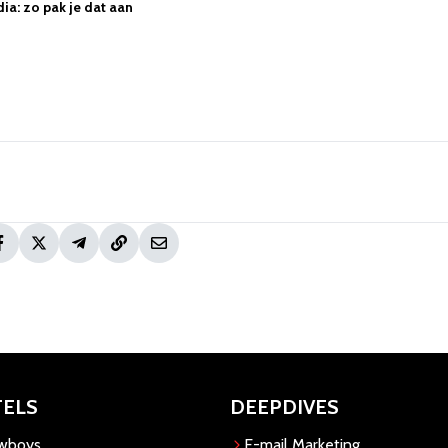
ia: zo pak je dat aan
TELS
DEEPDIVES
owboys
E-mail Marketing