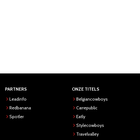
PARTNERS
ONZE TITELS
Leadinfo
Belgiancowboys
Redbanana
Carrepublic
Spotler
Eatly
Stylecowboys
Travelvalley