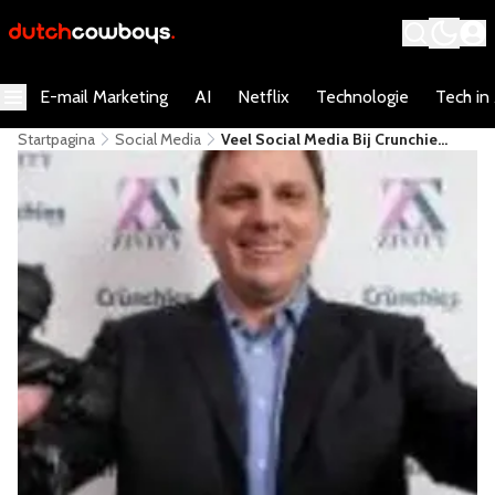
E-mail Marketing
AI
Netflix
Technologie
Tech in
Startpagina
Social Media
Veel Social Media Bij Crunchie
Awards 2007