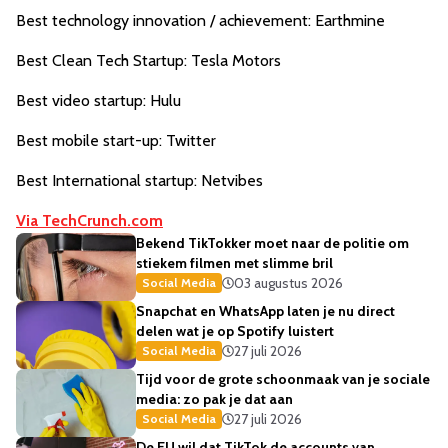
Best technology innovation / achievement: Earthmine
Best Clean Tech Startup: Tesla Motors
Best video startup: Hulu
Best mobile start-up: Twitter
Best International startup: Netvibes
Via TechCrunch.com
Bekend TikTokker moet naar de politie om
stiekem filmen met slimme bril
03 augustus 2026
Social Media
Snapchat en WhatsApp laten je nu direct
delen wat je op Spotify luistert
27 juli 2026
Social Media
Tijd voor de grote schoonmaak van je sociale
media: zo pak je dat aan
27 juli 2026
Social Media
De EU wil dat TikTok de accounts van