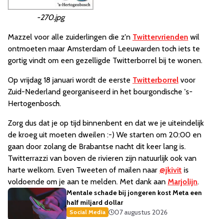
-270.jpg
Mazzel voor alle zuiderlingen die z'n
Twittervrienden
wil
ontmoeten maar Amsterdam of Leeuwarden toch iets te
gortig vindt om een gezelligde Twitterborrel bij te wonen.
Op vrijdag 18 januari wordt de eerste
Twitterborrel
voor
Zuid-Nederland georganiseerd in het bourgondische 's-
Hertogenbosch.
Zorg dus dat je op tijd binnenbent en dat we je uiteindelijk
de kroeg uit moeten dweilen :-) We starten om 20:00 en
gaan door zolang de Brabantse nacht dit keer lang is.
Twitterrazzi van boven de rivieren zijn natuurlijk ook van
harte welkom. Even Tweeten of mailen naar
@jkivit
is
voldoende om je aan te melden. Met dank aan
Marjolijn
.
Mentale schade bij jongeren kost Meta een
half miljard dollar
07 augustus 2026
Social Media