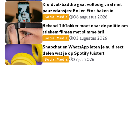
Kruidvat-baddie gaat volledig viral met
pauzedansjes: Bol en Etos haken in
06 augustus 2026
Social Media
Bekend TikTokker moet naar de politie om
stiekem filmen met slimme bril
03 augustus 2026
Social Media
Snapchat en WhatsApp laten je nu direct
delen wat je op Spotify luistert
27 juli 2026
Social Media