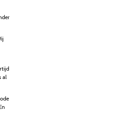
onder
ij
rtijd
 al
hode
 En