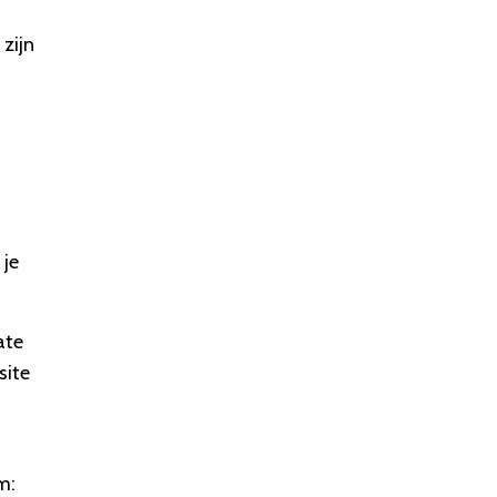
zijn
 je
ate
site
m: