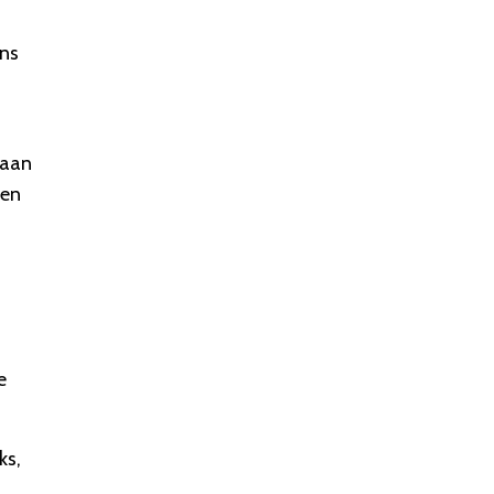
ans
 aan
nen
e
ks,