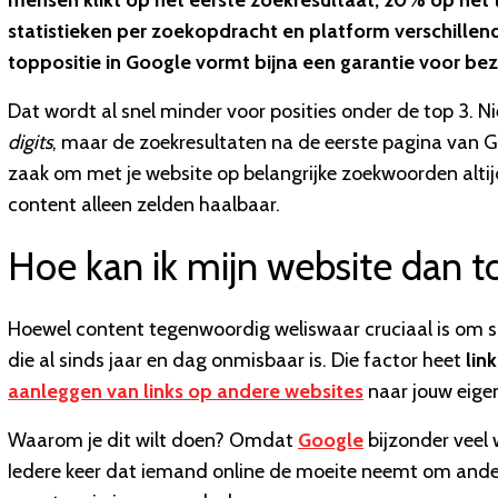
mensen klikt op het eerste zoekresultaat, 20% op het 
statistieken per zoekopdracht en platform verschillen
toppositie in Google vormt bijna een garantie voor be
Dat wordt al snel minder voor posities onder de top 3. Ni
digits
, maar de zoekresultaten na de eerste pagina van 
zaak om met je website op belangrijke zoekwoorden altijd
content alleen zelden haalbaar.
Hoe kan ik mijn website dan 
Hoewel content tegenwoordig weliswaar cruciaal is om su
die al sinds jaar en dag onmisbaar is. Die factor heet
lin
aanleggen van links op andere websites
naar jouw eige
Waarom je dit wilt doen? Omdat
Google
bijzonder veel 
Iedere keer dat iemand online de moeite neemt om andere