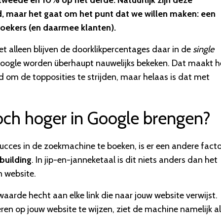
tweede en 10% op het derde. Natuurlijk zijn deze
d, maar het gaat om het punt dat we willen maken: een
zoekers (en daarmee klanten).
et alleen blijven de doorklikpercentages daar in de
single
Google worden überhaupt nauwelijks bekeken. Dat maakt h
 om de topposities te strijden, maar helaas is dat met
toch hoger in Google brengen?
cces in de zoekmachine te boeken, is er een andere facto
kbuilding
. In jip-en-janneketaal is dit niets anders dan het
n website.
waarde hecht aan elke link die naar jouw website verwijst.
n op jouw website te wijzen, ziet de machine namelijk al