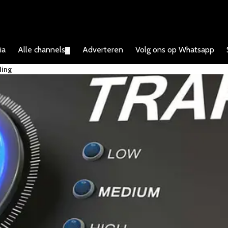
ia
Alle channels
Adverteren
Volg ons op Whatsapp
▼
ding