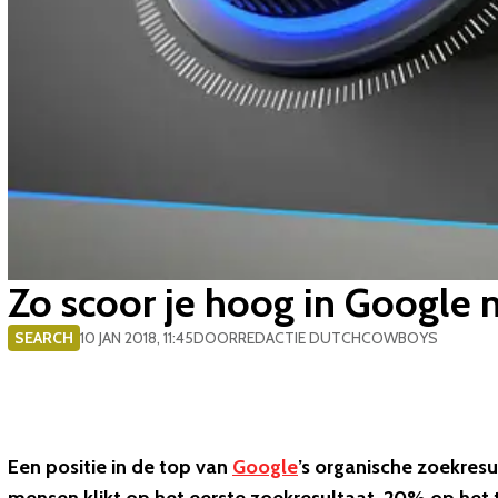
Zo scoor je hoog in Google 
SEARCH
10 JAN 2018, 11:45
DOOR
REDACTIE DUTCHCOWBOYS
Een positie in de top van
Google
’s organische zoekre