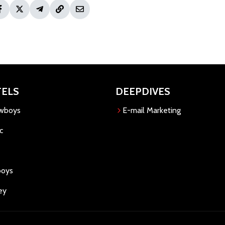
TELS
DEEPDIVES
owboys
E-mail Marketing
c
boys
ey