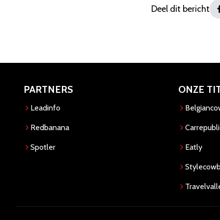
Deel dit bericht
PARTNERS
ONZE TI
Leadinfo
Belgianc
Redbanana
Carrepubli
Spotler
Eatly
Stylecow
Travelvall