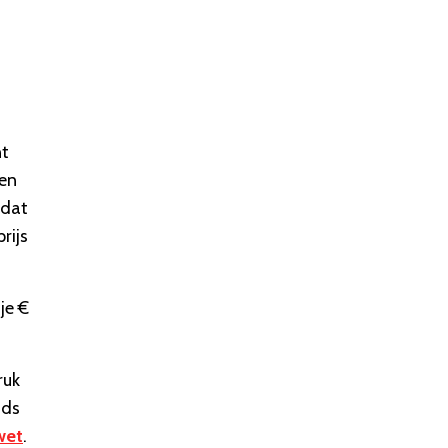
nt
ten
 dat
rijs
je €
ruk
nds
wet
.