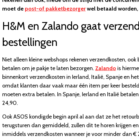
rekenen dan ook, mede om de strijd met de concurrent 
moet de
post-of pakketbezorger
wel betaald worden, 
H&M en Zalando gaat verzendk
bestellingen
Niet alleen kleine webshops rekenen verzendkosten, ook bi
betalen om je pakje te laten bezorgen.
Zalando
is hierme
binnenkort verzendkosten in Ierland, Italië, Spanje en het V
omdat klanten daar vaak maar één item per keer bestelden
moeten extra betalen. In Spanje, Ierland en Italië betalen
24,90.
Ook ASOS kondigde begin april al aan dat ze het retourb
terugsturen dan gemiddeld, zullen dit te horen krijgen en 
inmiddels verzendkosten wanneer je voor minder dan € 25