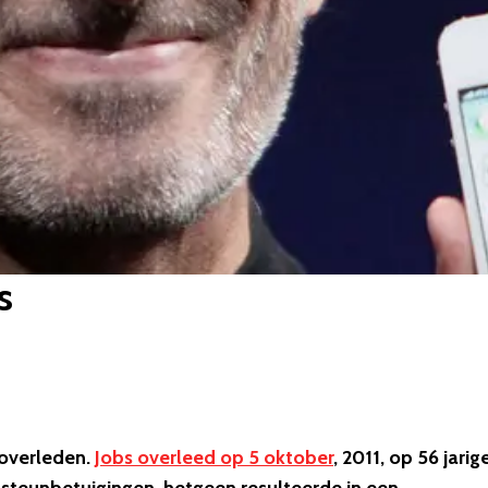
s
 overleden.
Jobs overleed op 5 oktober
, 2011, op 56 jarig