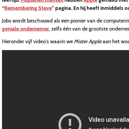
leeftijd.
Miljoenen mensen
hebben
Apple
gemaild met 
“
Remembering Steve
” pagina. En hij heeft inmiddels
Jobs wordt beschouwd als een pionier van de computerindu
geniale ondernemer
, zelfs één van de grootste onderne
Hieronder vijf video's waarin we
Mister Apple
aan het woo