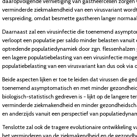
daaropvolgende vernietiging van gastheercellen zorgen vo
verminderde ziekmakendheid van een virusvariant wordt
verspreiding, omdat besmette gastheren langer normaal 
Daarnaast zal een virusinfectie die toenemend asympt
verloopt een populatie per saldo minder belasten vanuit 
optredende populatiedynamiek door zgn. flessenhalzen ga
een lagere populatiebelasting van een virusinfectie mogel
populatiebelasting van een virusvariant kan dus ook via 
Beide aspecten lijken er toe te leiden dat virussen die g
toenemend asymptomatisch en met minder gezondheidssc
biologisch-statistisch gedreven is - lijkt op de langere t
verminderde ziekmakendheid en minder gezondheidschade
en anderzijds vanuit een perspectief van populatiedynam
Tenslotte zal ook de tragere evolutionaire ontwikkeling 
het verminderen van de ziekmakendheid en de gezondh