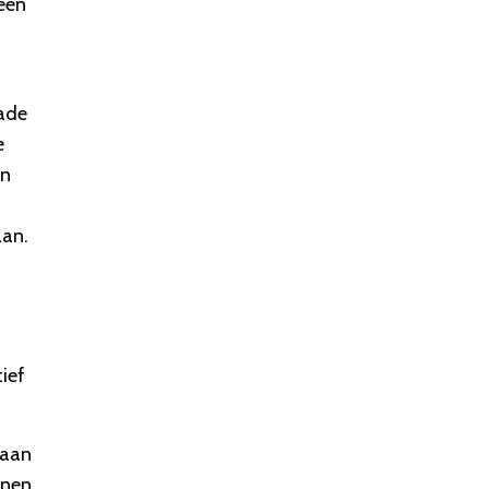
 een
ade
e
an
aan.
ief
 aan
jnen