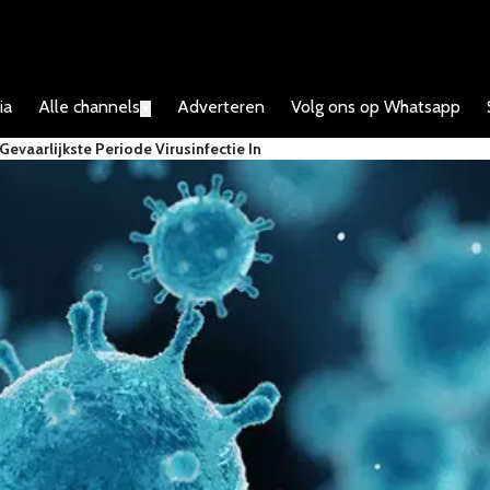
ia
Alle channels
Adverteren
Volg ons op Whatsapp
▼
evaarlijkste Periode Virusinfectie In