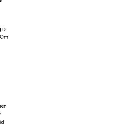
e
 is
. Om
nnen
f
id