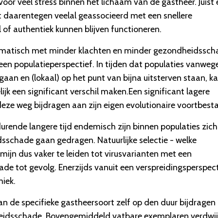
or veel stress binnen het lichaam van de gastheer. Juist
 daarentegen veelal geassocieerd met een snellere
of authentiek kunnen blijven functioneren.
omatisch met minder klachten en minder gezondheidssch
een populatieperspectief. In tijden dat populaties vanweg
an en (lokaal) op het punt van bijna uitsterven staan, k
ijk een significant verschil maken.Een significant lagere
deze weg bijdragen aan zijn eigen evolutionaire voortbest
edurende langere tijd endemisch zijn binnen populaties zich
hade gaan gedragen. Natuurlijke selectie - welke
ermijn dus vaker te leiden tot virusvarianten met een
 tot gevolg. Enerzijds vanuit een verspreidingsperspect
iek.
van de specifieke gastheersoort zelf op den duur bijdragen
eidsschade. Bovengemiddeld vatbare exemplaren verdwi