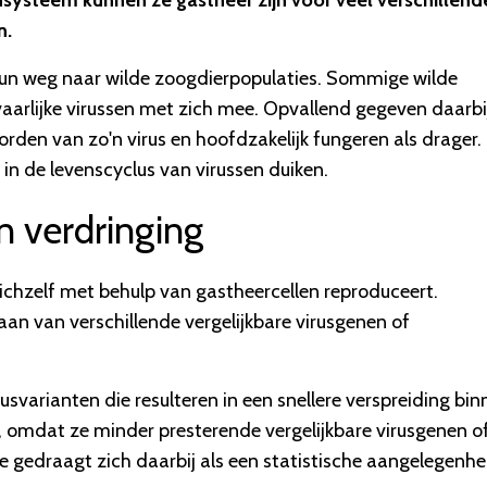
nsysteem kunnen ze gastheer zijn voor veel verschillend
n.
t hun weg naar wilde zoogdierpopulaties. Sommige wilde
arlijke virussen met zich mee. Opvallend gegeven daarbij
worden van zo'n virus en hoofdzakelijk fungeren als drager
in de levenscyclus van virussen duiken.
en verdringing
zichzelf met behulp van gastheercellen reproduceert.
aan van verschillende vergelijkbare virusgenen of
irusvarianten die resulteren in een snellere verspreiding bi
, omdat ze minder presterende vergelijkbare virusgenen o
ie gedraagt zich daarbij als een statistische aangelegenhe