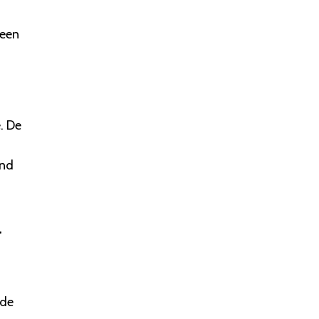
 een
. De
end
l
 de