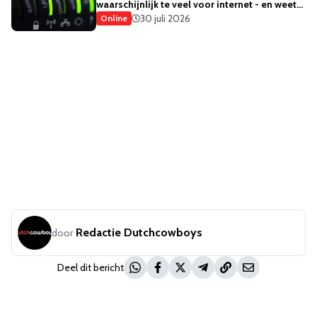
waarschijnlijk te veel voor internet - en weet
het ook
30 juli 2026
Online
Redactie Dutchcowboys
door
Deel dit bericht