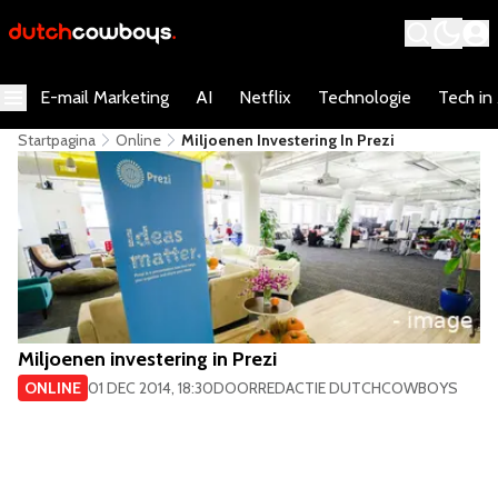
E-mail Marketing
AI
Netflix
Technologie
Tech in
Startpagina
Online
Miljoenen Investering In Prezi
Miljoenen investering in Prezi
ONLINE
01 DEC 2014, 18:30
DOOR
REDACTIE DUTCHCOWBOYS