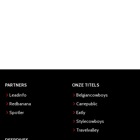
PARTNERS
ONZE TITELS
Leadinfo
Belgiancowboys
Redbanana
Carrepublic
Spotler
Eatly
Stylecowboys
Travelvalley
DEEPDIVES