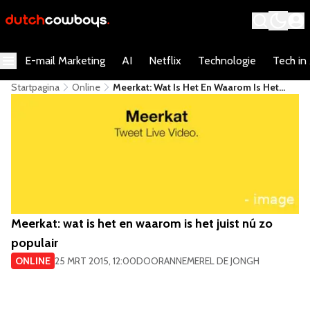
E-mail Marketing
AI
Netflix
Technologie
Tech in
Startpagina
Online
Meerkat: Wat Is Het En Waarom Is Het
Juist Nú Zo Populair
Meerkat: wat is het en waarom is het juist nú zo
populair
ONLINE
25 MRT 2015, 12:00
DOOR
ANNEMEREL DE JONGH