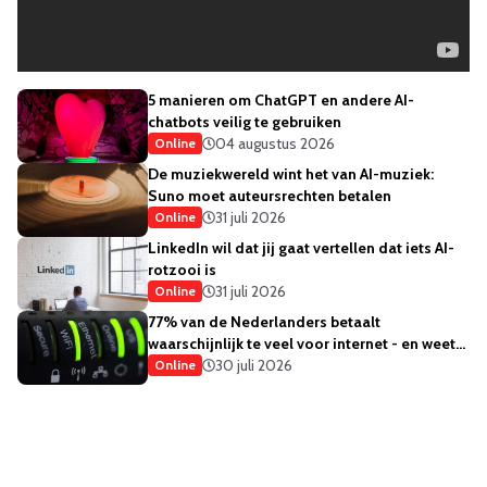
5 manieren om ChatGPT en andere AI-
chatbots veilig te gebruiken
04 augustus 2026
Online
De muziekwereld wint het van AI-muziek:
Suno moet auteursrechten betalen
31 juli 2026
Online
LinkedIn wil dat jij gaat vertellen dat iets AI-
rotzooi is
31 juli 2026
Online
77% van de Nederlanders betaalt
waarschijnlijk te veel voor internet - en weet
het ook
30 juli 2026
Online