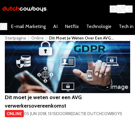
E-mail Marketing
AI
Netflix
Technologie
Tech in
Startpagina
Online
Dit Moet Je Weten Over Een AVG
Verwerkersovereenkomst
Dit moet je weten over een AVG
verwerkersovereenkomst
ONLINE
05 JUN 2018, 13:15
DOOR
REDACTIE DUTCHCOWBOYS