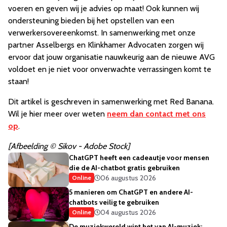
voeren en geven wij je advies op maat! Ook kunnen wij
ondersteuning bieden bij het opstellen van een
verwerkersovereenkomst. In samenwerking met onze
partner Asselbergs en Klinkhamer Advocaten zorgen wij
ervoor dat jouw organisatie nauwkeurig aan de nieuwe AVG
voldoet en je niet voor onverwachte verrassingen komt te
staan!
Dit artikel is geschreven in samenwerking met Red Banana.
Wil je hier meer over weten
neem dan contact met ons
op
.
[Afbeelding © Sikov - Adobe Stock]
ChatGPT heeft een cadeautje voor mensen
die de AI-chatbot gratis gebruiken
06 augustus 2026
Online
5 manieren om ChatGPT en andere AI-
chatbots veilig te gebruiken
04 augustus 2026
Online
De muziekwereld wint het van AI-muziek: