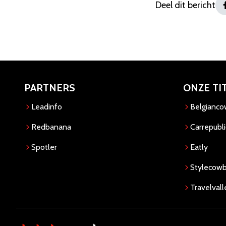
Deel dit bericht
PARTNERS
ONZE TI
Leadinfo
Belgianc
Redbanana
Carrepubli
Spotler
Eatly
Stylecow
Travelvall