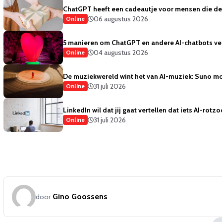
ChatGPT heeft een cadeautje voor mensen die de 
06 augustus 2026
Online
5 manieren om ChatGPT en andere AI-chatbots vei
04 augustus 2026
Online
De muziekwereld wint het van AI-muziek: Suno mo
31 juli 2026
Online
LinkedIn wil dat jij gaat vertellen dat iets AI-rotzo
31 juli 2026
Online
Gino Goossens
door