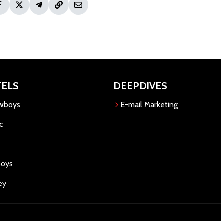
TELS
DEEPDIVES
owboys
E-mail Marketing
c
boys
ey