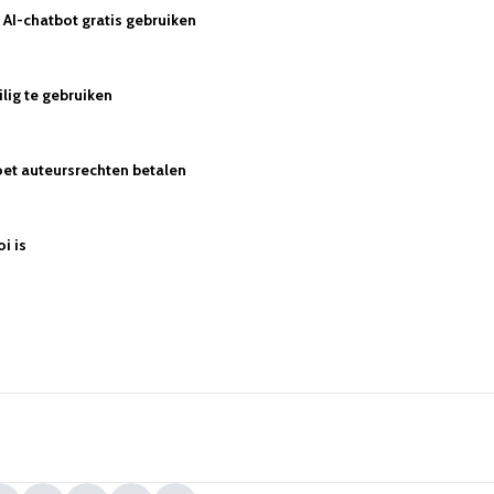
AI-chatbot gratis gebruiken
lig te gebruiken
et auteursrechten betalen
oi is