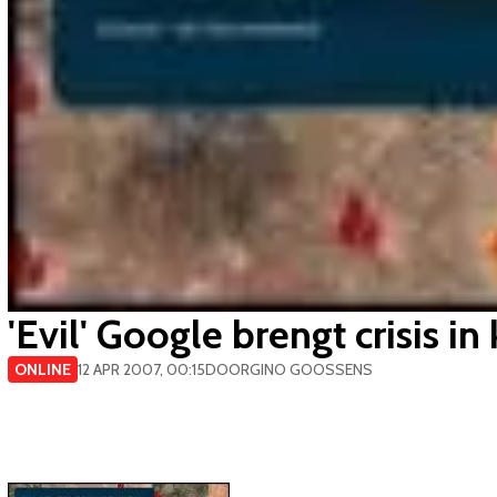
'Evil' Google brengt crisis in 
ONLINE
12 APR 2007, 00:15
DOOR
GINO GOOSSENS