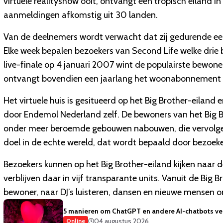
virtuele realityshow ooit, ontvangt een tropisch eiland in
aanmeldingen afkomstig uit 30 landen.
Van de deelnemers wordt verwacht dat zij gedurende een 
Elke week bepalen bezoekers van Second Life welke drie 
live-finale op 4 januari 2007 wint de populairste bewon
ontvangt bovendien een jaarlang het woonabonnement v
Het virtuele huis is gesitueerd op het Big Brother-eiland 
door Endemol Nederland zelf. De bewoners van het Big B
onder meer beroemde gebouwen nabouwen, die vervolgen
doel in de echte wereld, dat wordt bepaald door bezoek
Bezoekers kunnen op het Big Brother-eiland kijken naar 
verblijven daar in vijf transparante units. Vanuit de Big
bewoner, naar DJ’s luisteren, dansen en nieuwe mensen 
5 manieren om ChatGPT en andere AI-chatbots vei
04 augustus 2026
Online