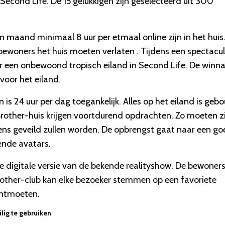
 Second Life. De 15 gelukkigen zijn geselecteerd uit 300
maand minimaal 8 uur per etmaal online zijn in het huis
bewoners het huis moeten verlaten . Tijdens een spectacul
er een onbewoond tropisch eiland in Second Life. De winn
oor het eiland.
en is 24 uur per dag toegankelijk. Alles op het eiland is ge
rother-huis krijgen voortdurend opdrachten. Zo moeten zi
s geveild zullen worden. De opbrengst gaat naar een go
ende avatars.
de digitale versie van de bekende realityshow. De bewoner
 Brother-club kan elke bezoeker stemmen op een favoriete
ontmoeten.
lig te gebruiken