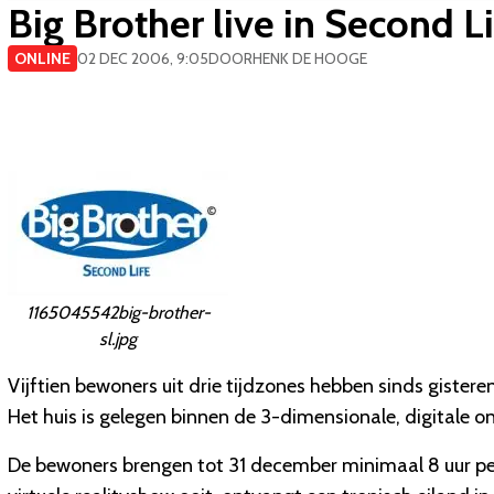
Big Brother live in Second L
ONLINE
02 DEC 2006, 9:05
DOOR
HENK DE HOOGE
1165045542big-brother-
sl.jpg
Vijftien bewoners uit drie tijdzones hebben sinds giste
Het huis is gelegen binnen de 3-dimensionale, digitale o
De bewoners brengen tot 31 december minimaal 8 uur per 