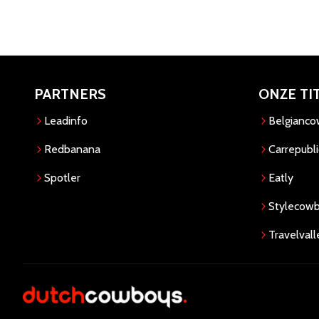
PARTNERS
ONZE TI
Leadinfo
Belgianc
Redbanana
Carrepubli
Spotler
Eatly
Stylecow
Travelvall