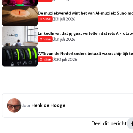
De muziekwereld wint het van AI-muziek: Suno mo
31 juli 2026
Online
LinkedIn wil dat jij gaat vertellen dat iets AI-rotzo
31 juli 2026
Online
77% van de Nederlanders betaalt waarschijnlijk te 
30 juli 2026
Online
Henk de Hooge
door
Deel dit bericht