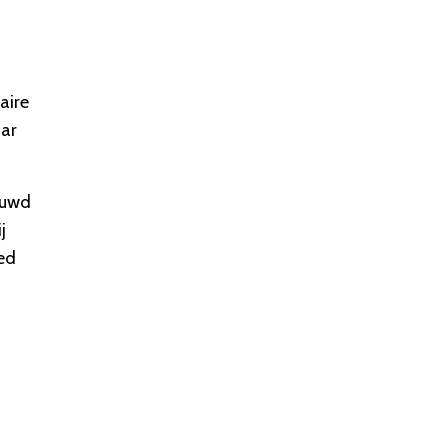
.
aire
aar
bouwd
j
ed
s