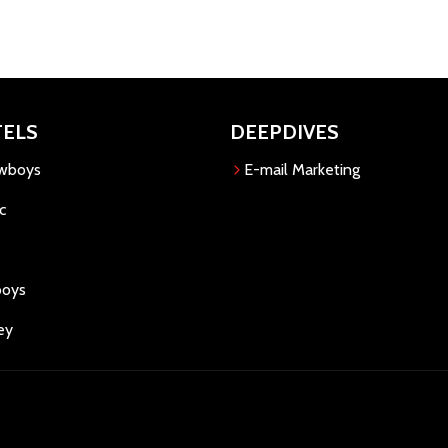
TELS
DEEPDIVES
owboys
E-mail Marketing
c
boys
ey