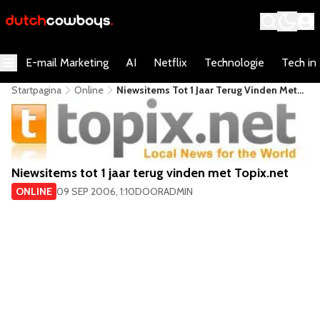
E-mail Marketing
AI
Netflix
Technologie
Tech in
Startpagina
Online
Niewsitems Tot 1 Jaar Terug Vinden Met
Topix.net
Niewsitems tot 1 jaar terug vinden met Topix.net
ONLINE
09 SEP 2006, 1:10
DOOR
ADMIN