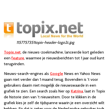
1157757351topix-header-logo2c.jpg
Topix.net
, de nieuws-zoekmachine, lanceerde kort geleden
een
feature
, waarmee je nieuwsberichten tot 1 jaar oud kunt
terugvinden.
Nieuws-search-engines als
Google
News en Yahoo News
gaan niet verder dan 1 maand terug. Bovendien is 't voor
gebruikers daarin niet mogelijk de nieuwswaarde in een
grafiek te zien. Een search zoals hier op
Katrina
, laat in Topix
de historie zien van 't nieuwsitem. Door te klikken in de
grafiek kies je zelf de tijdspanne waarin je een overzicht wilt
hebben. En dat is zeker voor de Nederlandse gebruiker toch