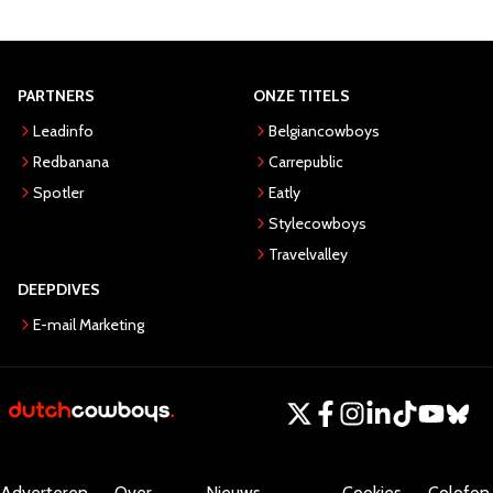
PARTNERS
ONZE TITELS
Leadinfo
Belgiancowboys
Redbanana
Carrepublic
Spotler
Eatly
Stylecowboys
Travelvalley
DEEPDIVES
E-mail Marketing
Adverteren
Over
Nieuws
Cookies
Colofon.