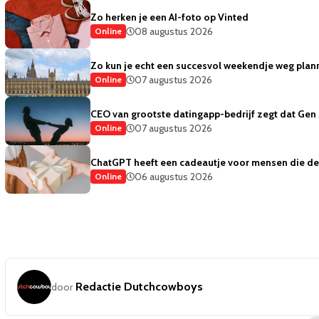
Zo herken je een AI-foto op Vinted
08 augustus 2026
Online
Zo kun je echt een succesvol weekendje weg plan
07 augustus 2026
Online
CEO van grootste datingapp-bedrijf zegt dat Gen 
07 augustus 2026
Online
ChatGPT heeft een cadeautje voor mensen die de 
06 augustus 2026
Online
Redactie Dutchcowboys
door