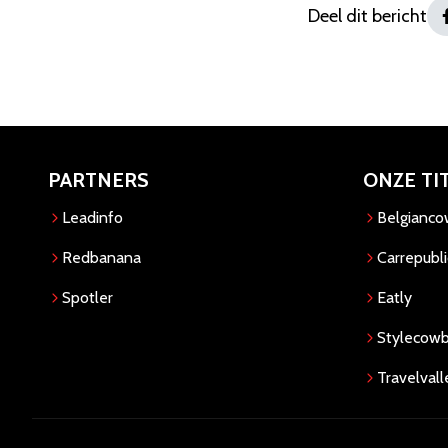
Deel dit bericht
PARTNERS
ONZE TI
Leadinfo
Belgianc
Redbanana
Carrepubli
Spotler
Eatly
Stylecow
Travelvall