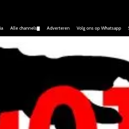
ia
Alle channels
Adverteren
Volg ons op Whatsapp
▼