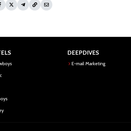
TELS
DEEPDIVES
owboys
E-mail Marketing
c
boys
ey