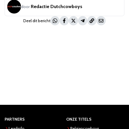
Redactie Dutchcowboys
door
Deel dit bericht
PARTNERS
ONZE TITELS
Leadinfo
Belgiancowboys