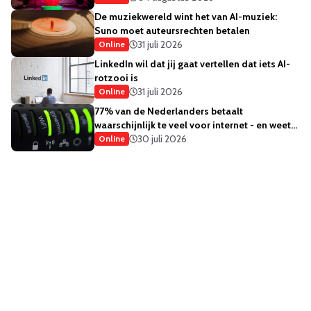
De muziekwereld wint het van AI-muziek:
Suno moet auteursrechten betalen
31 juli 2026
Online
LinkedIn wil dat jij gaat vertellen dat iets AI-
rotzooi is
31 juli 2026
Online
77% van de Nederlanders betaalt
waarschijnlijk te veel voor internet - en weet
het ook
30 juli 2026
Online