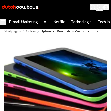
E-mail Marketing
AI
Netflix
Technologie
Tech in
Startpagina
Online
Uploaden Van Foto’s Via Tablet Fors
Gestegen