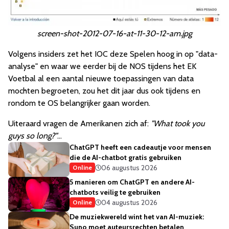
screen-shot-2012-07-16-at-11-30-12-am.jpg
Volgens insiders zet het IOC deze Spelen hoog in op "data-
analyse" en waar we eerder bij de NOS tijdens het EK
Voetbal al een aantal nieuwe toepassingen van data
mochten begroeten, zou het dit jaar dus ook tijdens en
rondom te OS belangrijker gaan worden.
Uiteraard vragen de Amerikanen zich af:
"What took you
guys so long?"
...
ChatGPT heeft een cadeautje voor mensen
die de AI-chatbot gratis gebruiken
06 augustus 2026
Online
5 manieren om ChatGPT en andere AI-
chatbots veilig te gebruiken
04 augustus 2026
Online
De muziekwereld wint het van AI-muziek:
Suno moet auteursrechten betalen