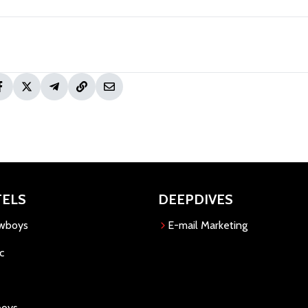
TELS
DEEPDIVES
owboys
E-mail Marketing
c
boys