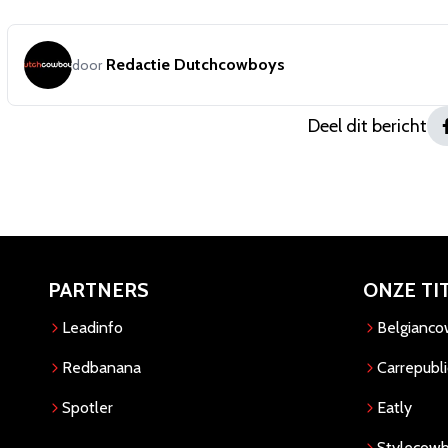
Redactie Dutchcowboys
door
Deel dit bericht
PARTNERS
ONZE TI
Leadinfo
Belgianc
Redbanana
Carrepubli
Spotler
Eatly
Stylecow